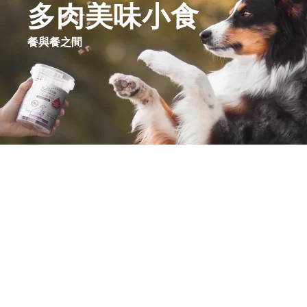
多肉美味小
食
餐
與餐
之間