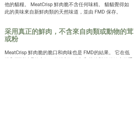
他的貓糧。 MeatCrisp
鮮肉脆
不含任何味精。 貓
貓
覺得如
此的美味來自新鮮肉類
的
天然味道，並由 FMD 保存。
采用
真正的
鮮
肉，不含來自肉類或動物的
茸
或
粉
MeatCrisp 鮮肉脆的脆口和肉味也是 FMD的結果。 它在低
溫和不斷循環的空氣下乾燥新鮮肉類和其他對貓貓健康很重
要的成分。緩慢而穩定的干燥過程保留了對貓貓的健康非常
重要的天然營養素。鮮肉脆是在沒有肉茸或粉的情況下製備
的，因為肉茸或粉在用於生產貓糧之前已經多次暴露在高溫
和高壓下。與鮮肉相比，肉茸或粉的營養成分較少，灰分較
高，蛋白質消化率較低。 因此，肉茸或粉的營養價值比鮮
肉低得多。
MeatCrisp 鮮肉脆
僅由新鮮肉類製成!
MeatCrisp 鮮肉脆好處一覽: