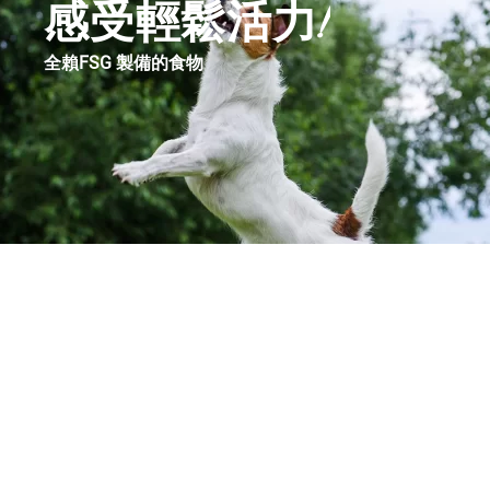
感受輕鬆活力!
全賴FSG 製備的食物