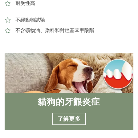
耐受性高
不經動物試驗
不含礦物油、染料和對羥基苯甲酸酯
貓狗的牙齦炎症
了解更多