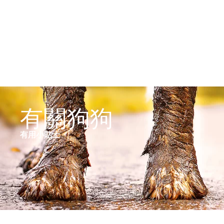
有關狗狗
有用小貼士