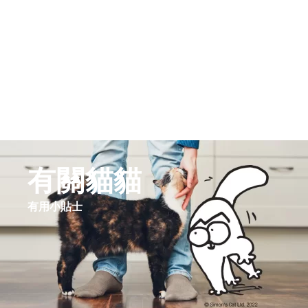
有關貓貓
有用小貼士