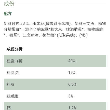
成份
配方
新鮮雞肉 83 %、玉米花(最優質玉米粉)、新鮮三文魚、植物
分離蛋白*、混合了的豌豆*和大米、啤酒酵母*、植物纖維
*、雞蛋*、三文魚油、菊苣根* (低聚果糖)。(*乾)
成份分析
粗蛋白質
40%
粗脂肪
19%
粗灰
6.6%
粗纖維
3%
鈣
1.2%