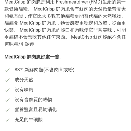
MeatCrisp 鮮肉脆是利用 Freshmeatdryer (FMD)生產的第一
款健康貓糧。 MeatCrisp 鮮肉脆含有鮮肉的天然微量營養素
和氨基酸，使它比大多數其他貓糧更能替代貓的天然獵物。
貓貓食 MeatCrisp 鮮肉脆，牠會感覺更穩定和放鬆，從而更
快樂。 MeatCrisp 鮮肉脆的脆口和肉味使它非常美味，可能
令貓貓不會想吃其他任何東西。 MeatCrisp 鮮肉脆絕不含任
何味精/引誘劑。
MeatCrisp 鮮肉脆好處一覽:
83% 新鮮肉類(不含肉茸或粉)
成分天然
沒有味精
沒有含麩質的穀物
營養豐富且易於消化
充足的牛磺酸