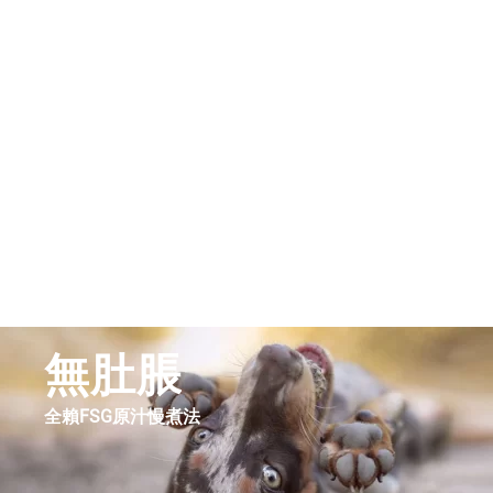
無肚脹
全賴FSG原汁慢煮法