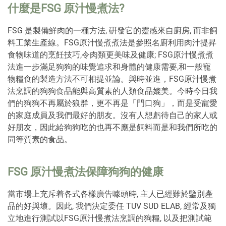
什麼是FSG 原汁慢煮法?
FSG 是
製備
鮮肉的一種方法, 硏發它的靈感來自廚房, 而非飼
料工業生產線。FSG原汁慢煮煮法是參照名廚利用肉汁提昇
食物味道的烹飪技巧,令肉類更美味及健康; FSG原汁慢煮煮
法進一步滿足狗狗的味覺追求和身體的健康需要,和一般寵
物糧食的製造方法不可相提並論。與時並進，FSG原汁慢煮
法烹調的狗狗食品能與高質素的人類食品媲美。今時今日我
們的狗狗不再屬於狼群，更不再是「門口狗」，而是受寵愛
的家庭成員及我們最好的朋友。沒有人想虧待自己的家人或
好朋友，因此給狗狗吃的也再不應是飼料而是和我們所吃的
同等質素的食品。
FSG 原汁慢煮法保障狗狗的健康
當市場上充斥着各式各樣廣告噱頭時, 主人已經難於鑒別產
品的好與壞。因此, 我們決定委任 TUV SUD ELAB, 經常及獨
立地進行測試以FSG原汁慢煮法烹調的狗糧, 以及把測試範