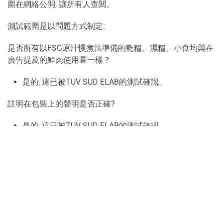
圍在網絡公開, 讓所有人查閱。
測試範圍是以問題方式制定
:
是否所有以FSG原汁慢煮法準備的乾糧、濕糧、小食均與在
廣告提及的鮮肉使用量一樣
?
是的, 這已被TUV SUD ELAB的測試確認。
註明在包裝上的聲明是否正確
?
是的, 這已被TUV SUD ELAB的測試確認。
針對於有害物質如病菌、細菌(腸桿菌, 抗生素, 臘狀芽孢桿
菌, 金黃色葡萄球菌, 產氣莢膜梭菌, 沙門菌和其他), 酵母菌/
黴菌及重金屬和黴菌毒素, 以以FSG原汁慢煮法準備的乾
糧、濕糧、小食是否安全 ?
是的, 這已被TUV SUD ELAB的測試確認。