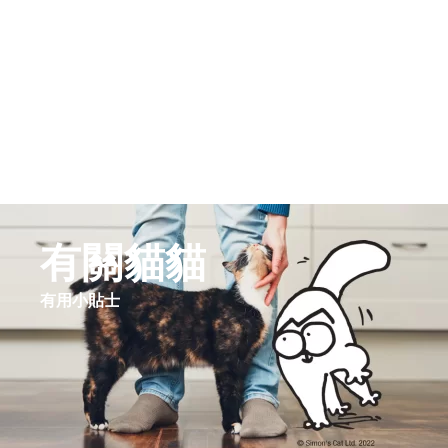
有關貓貓
有用小貼士