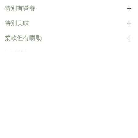
特別有營養
特別美味
柔軟但有嚼勁
極易消化
狗狗腸胃不會膨脹
含有較少的碳水化合物
具有人類食用品質的狗狗食物
FSG 原汁慢煮法保障狗狗的健康